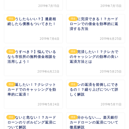
2019年7月15日
2019年7月13日
【どうしたらいい？】遺産相
すぐに完済できる！？カード
借金
借金
続したら債務もついてきた！
ローンでの借金を効率的に返
済する方法
2019年7月6日
2019年6月25日
【どうすべき？】悩んでいる
早く完済したい！？クレカで
借金
借金
なら市役所の無料借金相談を
のキャッシングの効率の良い
活用しよう！
返済方法とは
2019年6月22日
2019年5月25日
早く返したい！？クレジット
ローンの返済を前倒しにでき
借金
借金
カードでのキャッシングを効
るの！？繰り上げについて詳
率的に返済！
しく解説
2019年5月24日
2019年5月11日
知らないと危ない！？カード
よく分からない...。楽天銀行
借金
借金
ローンのリボルビング返済に
カードローンの返済について
ついて解説
徹底解説