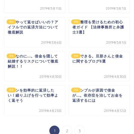
2019年5月11日
2019年5月7日
どうやって返せばいいの？ア
債務整理を受けるための初心
借金
借金
イフルでの返済方法について
者ガイド 【法律事務所と弁護
徹底解説
士3選】
2019年5月6日
2019年5月1日
新婚なのに...。借金を隠して
共感できる。旦那さんと借金
借金
借金
結婚するリスクについて徹底
に関するブログ6選
解説！！
2019年4月30日
2019年4月30日
ローンを効率的に返済した
ギャンブルが原因で借金
借金
借金
い！繰り上げを行って効率よ
が...。依存症を治してお金を
く返そう
返済するには
2019年4月23日
2019年4月12日
1
2
3