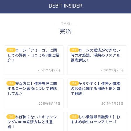
DEBIT INSIDER
― TAG ―
完済
学生ローン「アミーゴ」に関
学生ローンの返済ができない
借金
借金
しての評判・口コミを8個ご紹
時の対処法。滞納のリスクも
介！
徹底解説！
2020年3月27日
2020年2月25日
【不安な方に】債務整理に関
【わかりやすく】債務と債権
借金
借金
するローン返済について解説
のお金に関する用語を例と図
してみた
で解説！
2019年8月19日
2019年7月23日
わかれば怖くない！キャッシ
【嬉しい最短即日融資！】お
借金
借金
ングのatm返済方法と注意
すすめ学生ローンアミーゴ
点！