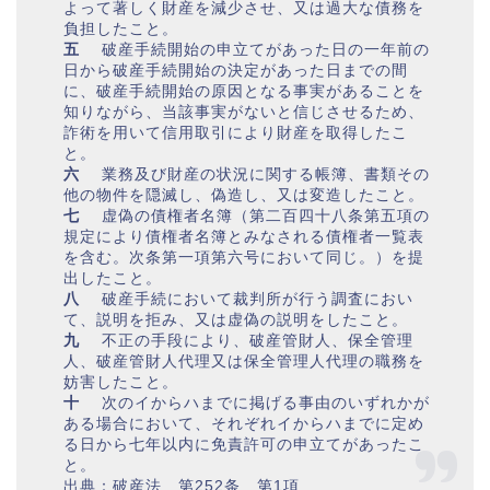
よって著しく財産を減少させ、又は過大な債務を
負担したこと。
五
破産手続開始の申立てがあった日の一年前の
日から破産手続開始の決定があった日までの間
に、破産手続開始の原因となる事実があることを
知りながら、当該事実がないと信じさせるため、
詐術を用いて信用取引により財産を取得したこ
と。
六
業務及び財産の状況に関する帳簿、書類その
他の物件を隠滅し、偽造し、又は変造したこと。
七
虚偽の債権者名簿（第二百四十八条第五項の
規定により債権者名簿とみなされる債権者一覧表
を含む。次条第一項第六号において同じ。）を提
出したこと。
八
破産手続において裁判所が行う調査におい
て、説明を拒み、又は虚偽の説明をしたこと。
九
不正の手段により、破産管財人、保全管理
人、破産管財人代理又は保全管理人代理の職務を
妨害したこと。
十
次のイからハまでに掲げる事由のいずれかが
ある場合において、それぞれイからハまでに定め
る日から七年以内に免責許可の申立てがあったこ
と。
出典：破産法 第252条 第1項