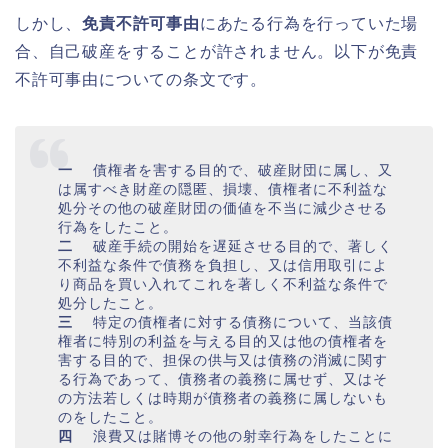
しかし、
免責不許可事由
にあたる行為を行っていた場
合、自己破産をすることが許されません。以下が免責
不許可事由についての条文です。
一
債権者を害する目的で、破産財団に属し、又
は属すべき財産の隠匿、損壊、債権者に不利益な
処分その他の破産財団の価値を不当に減少させる
行為をしたこと。
二
破産手続の開始を遅延させる目的で、著しく
不利益な条件で債務を負担し、又は信用取引によ
り商品を買い入れてこれを著しく不利益な条件で
処分したこと。
三
特定の債権者に対する債務について、当該債
権者に特別の利益を与える目的又は他の債権者を
害する目的で、担保の供与又は債務の消滅に関す
る行為であって、債務者の義務に属せず、又はそ
の方法若しくは時期が債務者の義務に属しないも
のをしたこと。
四
浪費又は賭博その他の射幸行為をしたことに