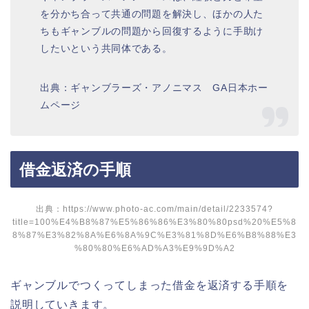
を分かち合って共通の問題を解決し、ほかの人た
ちもギャンブルの問題から回復するように手助け
したいという共同体である。
出典：ギャンブラーズ・アノニマス GA日本ホー
ムページ
借金返済の手順
出典：https://www.photo-ac.com/main/detail/2233574?
title=100%E4%B8%87%E5%86%86%E3%80%80psd%20%E5%8
8%87%E3%82%8A%E6%8A%9C%E3%81%8D%E6%B8%88%E3
%80%80%E6%AD%A3%E9%9D%A2
ギャンブルでつくってしまった借金を返済する手順を
説明していきます。