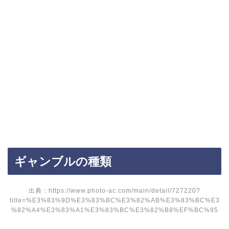
ギャンブルの種類
出典：https://www.photo-ac.com/main/detail/727220?
title=%E3%83%9D%E3%83%BC%E3%82%AB%E3%83%BC%E3
%82%A4%E3%83%A1%E3%83%BC%E3%82%B8%EF%BC%95