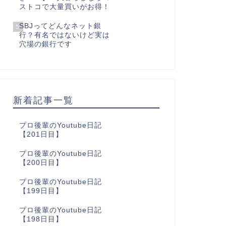
ストコで大量買いがお得！
SBJってどんなネット銀
5
行？有名ではないけど実は
穴場の銀行です
新着記事一覧
プロ後輩のYoutube日記
【201日目】
プロ後輩のYoutube日記
【200日目】
プロ後輩のYoutube日記
【199日目】
プロ後輩のYoutube日記
【198日目】