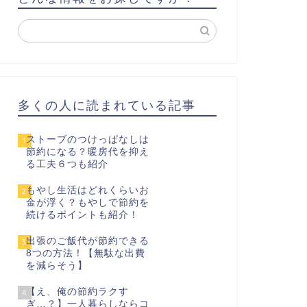
多くの人に読まれている記事
ストーブのつけっぱなしは
1
節約になる？暖房代を抑え
る工夫６つも紹介
もやし生活はどれくらいお
2
金が浮く？もやしで節約を
続けるポイントも紹介！
出張のご飯代が節約できる
3
8つの方法！【無駄な出費
を減らそう】
【え、俺の節約ラクす
4
ぎ…？】一人暮らしならコ