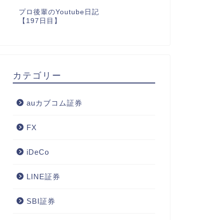
プロ後輩のYoutube日記
【197日目】
カテゴリー
auカブコム証券
FX
iDeCo
LINE証券
SBI証券