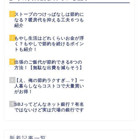
1
ストーブのつけっぱなしは節約に
なる？暖房代を抑える工夫６つも
紹介
2
もやし生活はどれくらいお金が浮
く？もやしで節約を続けるポイン
トも紹介！
3
出張のご飯代が節約できる8つの
方法！【無駄な出費を減らそう】
4
【え、俺の節約ラクすぎ…？】一
人暮らしならコストコで大量買い
がお得！
5
SBJってどんなネット銀行？有名
ではないけど実は穴場の銀行です
新着記事一覧