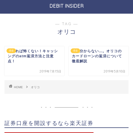
DEBIT INSIDER
― TAG ―
オリコ
わかれば怖くない！キャッシ
よく分からない...。オリコの
借金
借金
ングのatm返済方法と注意
カードローンの返済について
点！
徹底解説
2019年7月15日
2019年5月10日
HOME
オリコ
証券口座を開設するなら楽天証券