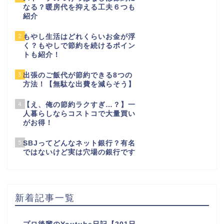
なる？暖房代を抑える工夫６つも
紹介
2
もやし生活はどれくらいお金が浮
く？もやしで節約を続けるポイン
トも紹介！
3
出張のご飯代が節約できる8つの
方法！【無駄な出費を減らそう】
4
【え、俺の節約ラクすぎ…？】一
人暮らしならコストコで大量買い
がお得！
5
SBJってどんなネット銀行？有名
ではないけど実は穴場の銀行です
新着記事一覧