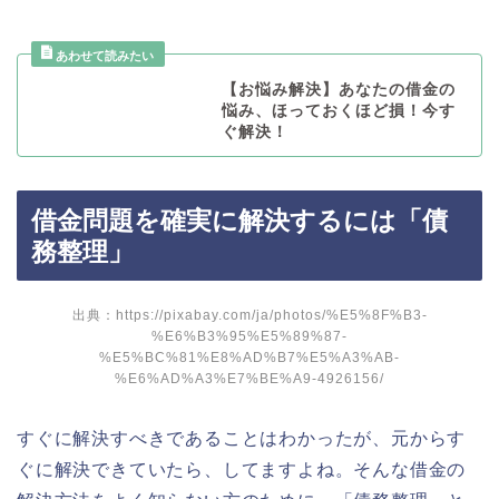
【お悩み解決】あなたの借金の
悩み、ほっておくほど損！今す
ぐ解決！
借金問題を確実に解決するには「債
務整理」
出典：https://pixabay.com/ja/photos/%E5%8F%B3-
%E6%B3%95%E5%89%87-
%E5%BC%81%E8%AD%B7%E5%A3%AB-
%E6%AD%A3%E7%BE%A9-4926156/
すぐに解決すべきであることはわかったが、元からす
ぐに解決できていたら、してますよね。そんな借金の