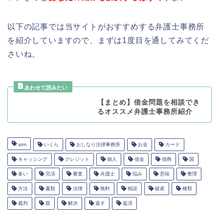
以下の記事では当サイトがおすすめする弁護士事務所
を紹介していますので、まずは1度目を通してみてくだ
さいね。
【まとめ】借金問題を相談でき
るオススメ弁護士事務所紹介
atm
いくら
おしなり法律事務所
お金
カード
キャッシング
クレジット
個人
借金
債務
国
多い
完済
審査
弁護士
悩み
意味
整理
方法
書類
法律
無料
相談
破産
種類
裁判
親
解決
返す
返済