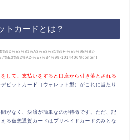
ットカードとは？
/%E6%80%9D%E3%81%A3%E3%81%9F-%E9%9B%B2-
%E3%82%A2-%E7%B4%99-1014406/#content
けをして、支払いをすると口座から引き落とされる
やデビットカード（ウォレット型）がこれに当たり
手間がなく、決済が簡単なのが特徴です。ただ、記
使える仮想通貨カードはプリペイドカードのみとな