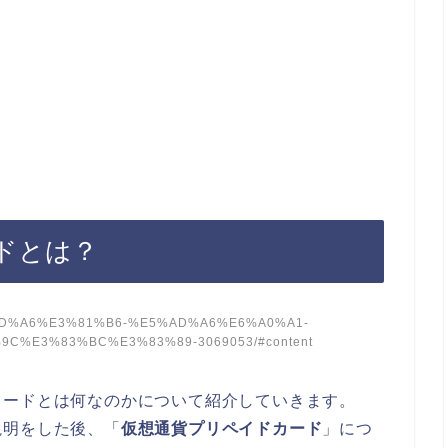
ドとは？
/%E5%AD%A6%E3%81%B6-%E5%AD%A6%E6%A0%A1-
C%E3%83%BC%E3%83%89-3069053/#content
カードとは何なのかについて紹介していきます。
説明をした後、「
仮想通貨プリペイドカード
」につ