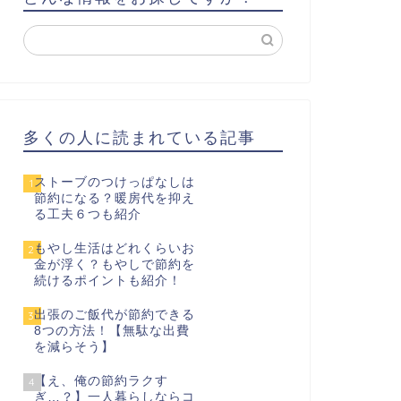
多くの人に読まれている記事
ストーブのつけっぱなしは
1
節約になる？暖房代を抑え
る工夫６つも紹介
もやし生活はどれくらいお
2
金が浮く？もやしで節約を
続けるポイントも紹介！
出張のご飯代が節約できる
3
8つの方法！【無駄な出費
を減らそう】
【え、俺の節約ラクす
4
ぎ…？】一人暮らしならコ