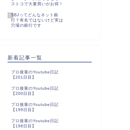
ストコで大量買いがお得！
SBJってどんなネット銀
5
行？有名ではないけど実は
穴場の銀行です
新着記事一覧
プロ後輩のYoutube日記
【201日目】
プロ後輩のYoutube日記
【200日目】
プロ後輩のYoutube日記
【199日目】
プロ後輩のYoutube日記
【198日目】