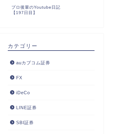
プロ後輩のYoutube日記
【197日目】
カテゴリー
auカブコム証券
FX
iDeCo
LINE証券
SBI証券