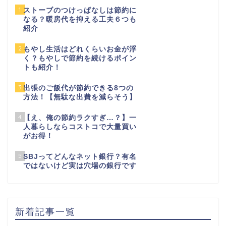
1
ストーブのつけっぱなしは節約に
なる？暖房代を抑える工夫６つも
紹介
2
もやし生活はどれくらいお金が浮
く？もやしで節約を続けるポイン
トも紹介！
3
出張のご飯代が節約できる8つの
方法！【無駄な出費を減らそう】
4
【え、俺の節約ラクすぎ…？】一
人暮らしならコストコで大量買い
がお得！
5
SBJってどんなネット銀行？有名
ではないけど実は穴場の銀行です
新着記事一覧