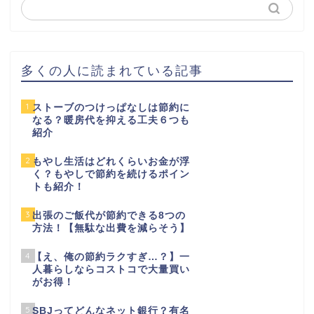
多くの人に読まれている記事
1
ストーブのつけっぱなしは節約に
なる？暖房代を抑える工夫６つも
紹介
2
もやし生活はどれくらいお金が浮
く？もやしで節約を続けるポイン
トも紹介！
3
出張のご飯代が節約できる8つの
方法！【無駄な出費を減らそう】
4
【え、俺の節約ラクすぎ…？】一
人暮らしならコストコで大量買い
がお得！
5
SBJってどんなネット銀行？有名