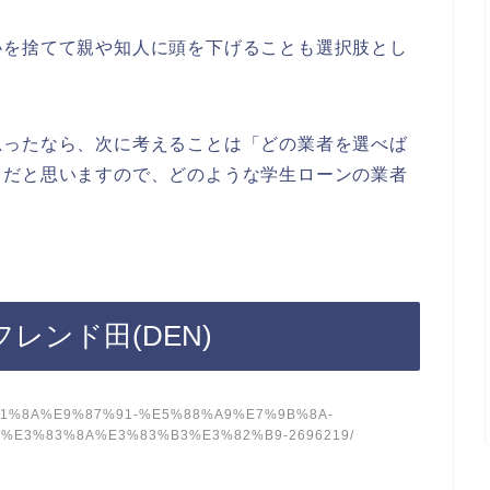
恥を捨てて親や知人に頭を下げることも選択肢とし
思ったなら、次に考えることは「どの業者を選べば
」だと思いますので、どのような学生ローンの業者
レンド田(DEN)
/%E3%81%8A%E9%87%91-%E5%88%A9%E7%9B%8A-
%E3%83%8A%E3%83%B3%E3%82%B9-2696219/