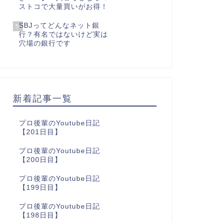
ストコで大量買いがお得！
SBJってどんなネット銀
5
行？有名ではないけど実は
穴場の銀行です
新着記事一覧
プロ後輩のYoutube日記
【201日目】
プロ後輩のYoutube日記
【200日目】
プロ後輩のYoutube日記
【199日目】
プロ後輩のYoutube日記
【198日目】