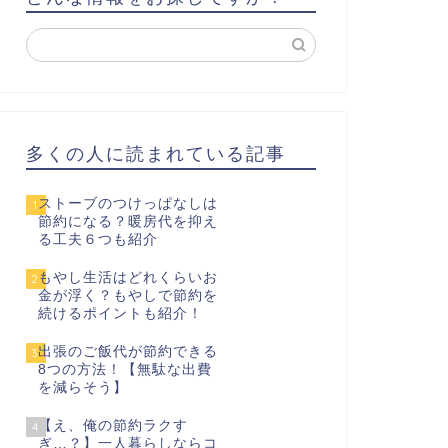
多くの人に読まれている記事
ストーブのつけっぱなしは
1
節約になる？暖房代を抑え
る工夫６つも紹介
もやし生活はどれくらいお
2
金が浮く？もやしで節約を
続けるポイントも紹介！
出張のご飯代が節約できる
3
8つの方法！【無駄な出費
を減らそう】
【え、俺の節約ラクす
4
ぎ…？】一人暮らしならコ