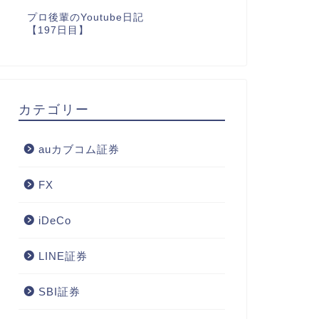
プロ後輩のYoutube日記
【197日目】
カテゴリー
auカブコム証券
FX
iDeCo
LINE証券
SBI証券