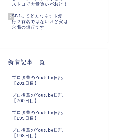
ストコで大量買いがお得！
SBJってどんなネット銀
5
行？有名ではないけど実は
穴場の銀行です
新着記事一覧
プロ後輩のYoutube日記
【201日目】
プロ後輩のYoutube日記
【200日目】
プロ後輩のYoutube日記
【199日目】
プロ後輩のYoutube日記
【198日目】