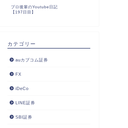
プロ後輩のYoutube日記
【197日目】
カテゴリー
auカブコム証券
FX
iDeCo
LINE証券
SBI証券