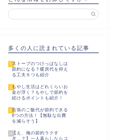
多くの人に読まれている記事
ストーブのつけっぱなしは
1
節約になる？暖房代を抑え
る工夫６つも紹介
もやし生活はどれくらいお
2
金が浮く？もやしで節約を
続けるポイントも紹介！
出張のご飯代が節約できる
3
8つの方法！【無駄な出費
を減らそう】
【え、俺の節約ラクす
4
ぎ…？】一人暮らしならコ