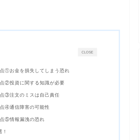
CLOSE
点①お金を損失してしまう恐れ
点②投資に関する知識が必要
点③注文のミスは自己責任
点④通信障害の可能性
点⑤情報漏洩の恐れ
選！