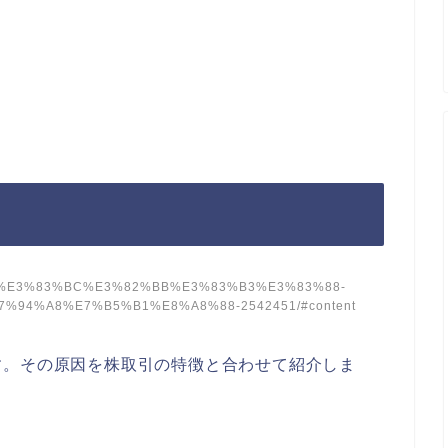
%83%91%E3%83%BC%E3%82%BB%E3%83%B3%E3%83%88-
94%A8%E7%B5%B1%E8%A8%88-2542451/#content
す
。その原因を株取引の特徴と合わせて紹介しま