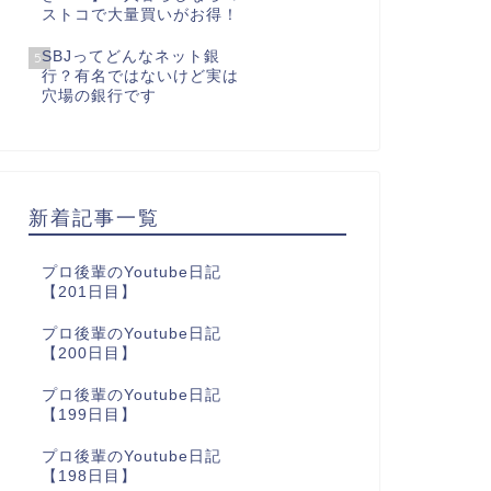
ストコで大量買いがお得！
SBJってどんなネット銀
5
行？有名ではないけど実は
穴場の銀行です
新着記事一覧
プロ後輩のYoutube日記
【201日目】
プロ後輩のYoutube日記
【200日目】
プロ後輩のYoutube日記
【199日目】
プロ後輩のYoutube日記
【198日目】