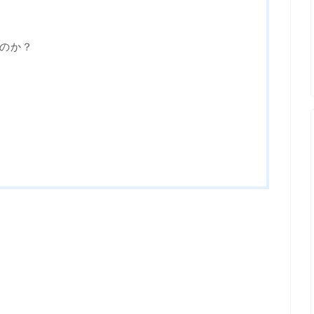
のか？
る