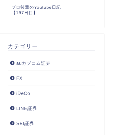
プロ後輩のYoutube日記
【197日目】
カテゴリー
auカブコム証券
FX
iDeCo
LINE証券
SBI証券