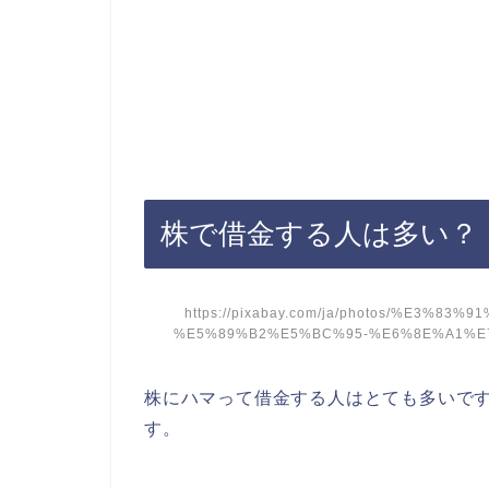
株で借金する人は多い？
https://pixabay.com/ja/photos/%E3
%E5%89%B2%E5%BC%95-%E6%8E%A1%E7%
株にハマって借金する人はとても多いで
す。