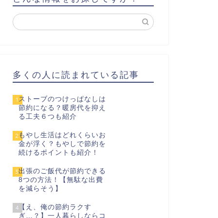
多くの人に読まれている記事
ストーブのつけっぱなしは
1
節約になる？暖房代を抑え
る工夫６つも紹介
もやし生活はどれくらいお
2
金が浮く？もやしで節約を
続けるポイントも紹介！
出張のご飯代が節約できる
3
8つの方法！【無駄な出費
を減らそう】
【え、俺の節約ラクす
4
ぎ…？】一人暮らしならコ