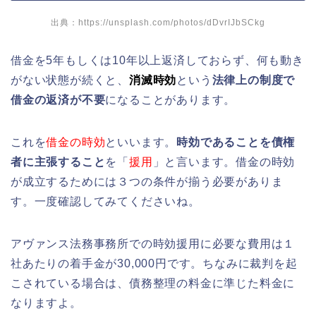
出典：https://unsplash.com/photos/dDvrIJbSCkg
借金を5年もしくは10年以上返済しておらず、何も動き
がない状態が続くと、
消滅時効
という
法律上の制度で
借金の返済が不要
になることがあります。
これを
借金の時効
といいます。
時効であることを債権
者に主張すること
を「
援用
」と言います。借金の時効
が成立するためには３つの条件が揃う必要がありま
す。一度確認してみてくださいね。
アヴァンス法務事務所での時効援用に必要な費用は１
社あたりの着手金が30,000円です。ちなみに裁判を起
こされている場合は、債務整理の料金に準じた料金に
なりますよ。