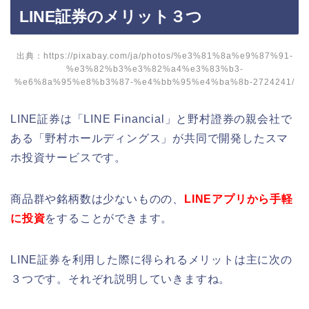
LINE証券のメリット３つ
出典：https://pixabay.com/ja/photos/%e3%81%8a%e9%87%91-
%e3%82%b3%e3%82%a4%e3%83%b3-
%e6%8a%95%e8%b3%87-%e4%bb%95%e4%ba%8b-2724241/
LINE証券は「LINE Financial」と野村證券の親会社で
ある「野村ホールディングス」が共同で開発したスマ
ホ投資サービスです。
商品群や銘柄数は少ないものの、
LINEアプリから手軽
に投資
をすることができます。
LINE証券を利用した際に得られるメリットは主に次の
３つです。それぞれ説明していきますね。