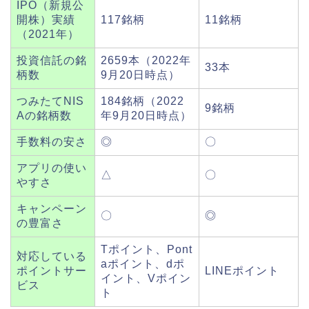
IPO（新規公
開株）実績
117銘柄
11銘柄
（2021年）
投資信託の銘
2659本（2022年
33本
柄数
9月20日時点）
つみたてNIS
184銘柄（2022
9銘柄
Aの銘柄数
年9月20日時点）
手数料の安さ
◎
〇
アプリの使い
△
〇
やすさ
キャンペーン
〇
◎
の豊富さ
Tポイント、Pont
対応している
aポイント、dポ
ポイントサー
LINEポイント
イント、Vポイン
ビス
ト