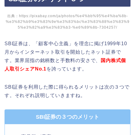
出典：https://pixabay.com/ja/photos/%e4%bb%95%e4%ba%8b-
%e3%82%b9%e3%83%9e%e3%83%bc%e3%83%88%e3%83%9
5%e3%82%a9%e3%83%b3-%e6%89%8b-7304257/
SBI証券は、
「顧客中心主義」を理念に掲げ
1999年10
月からインターネット取引を開始したネット証券で
す。
業界屈指の銘柄数と手数料の安さで、
国内株式個
人取引シェアNo.1
を誇っています。
SBI証券を利用した際に得られるメリットは次の３つで
す。それぞれ説明していきますね。
SBI証券の３つのメリット