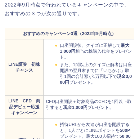
2022年9月時点で行われているキャンペーンの中で、
おすすめの３つが次の通りです。
おすすめのキャンペーン3選（2022年9月時点）
口座開設後、クイズに正解して
最大
1,000円
相当の株購入代金をプレゼン
ト。
LINE証券 初株
また、1問以上のクイズ正解者は口座
チャンス
開設の翌月末までに「いちかぶ」取
引1回の合計額が1万円以下で
現金3,0
00円
プレゼント。
LINE CFD 商
CFD口座開設＋対象商品のCFDを1回以上取
品デビュー応援
引すると
現金1,000円
プレゼント。
キャンペーン
招待URLから友達が口座を開設する
と、1人ごとにLINEポイントを
500P
プレゼント。最大100人招待で
50,00