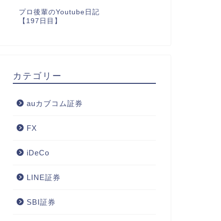
プロ後輩のYoutube日記
【197日目】
カテゴリー
auカブコム証券
FX
iDeCo
LINE証券
SBI証券