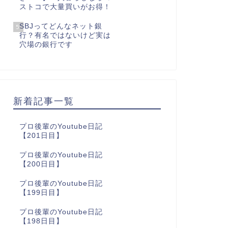
ストコで大量買いがお得！
SBJってどんなネット銀
5
行？有名ではないけど実は
穴場の銀行です
新着記事一覧
プロ後輩のYoutube日記
【201日目】
プロ後輩のYoutube日記
【200日目】
プロ後輩のYoutube日記
【199日目】
プロ後輩のYoutube日記
【198日目】