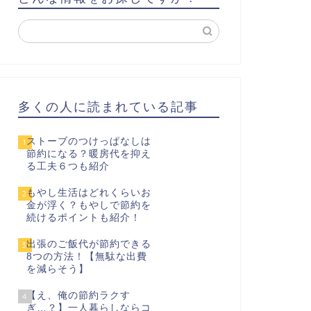
多くの人に読まれている記事
ストーブのつけっぱなしは
1
節約になる？暖房代を抑え
る工夫６つも紹介
もやし生活はどれくらいお
2
金が浮く？もやしで節約を
続けるポイントも紹介！
出張のご飯代が節約できる
3
8つの方法！【無駄な出費
を減らそう】
【え、俺の節約ラクす
4
ぎ…？】一人暮らしならコ