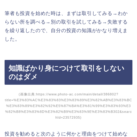
筆者も投資を始めた時は、まずは取引してみる→わか
らない所を調べる→別の取引を試してみる→失敗する
を繰り返したので、自分の投資の知識がかなり増えま
した。
知識ばかり身につけて取引をしない
のはダメ
(画像出典:https://www.photo-ac.com/main/detail/386802?
title=%E3%83%AC%E3%83%83%E3%83%89%E3%82%AB%E3%83%BC
%E3%83%89%E3%82%92%E5%87%BA%E3%81%99%E3%83%93%E3
%82%B8%E3%83%8D%E3%82%B9%E3%83%9E%E3%83%B302&searc
hId=23572935)
投資を勧めると次のように何かと理由をつけて始めな