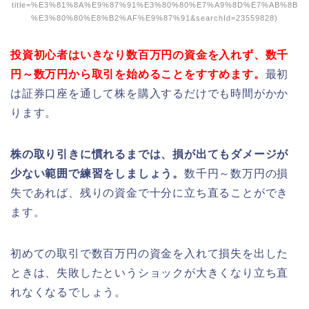
title=%E3%81%8A%E9%87%91%E3%80%80%E7%A9%8D%E7%AB%8B
%E3%80%80%E8%B2%AF%E9%87%91&searchId=23559828)
投資初心者はいきなり数百万円の資金を入れず、数千
円～数万円から取引を始めることをすすめます。
最初
は証券口座を通して株を購入するだけでも時間がかか
ります。
株の取り引きに慣れるまでは、損が出てもダメージが
少ない範囲で練習をしましょう。
数千円～数万円の損
失であれば、残りの資金で十分に立ち直ることができ
ます。
初めての取引で数百万円の資金を入れて損失を出した
ときは、失敗したというショックが大きくなり立ち直
れなくなるでしょう。