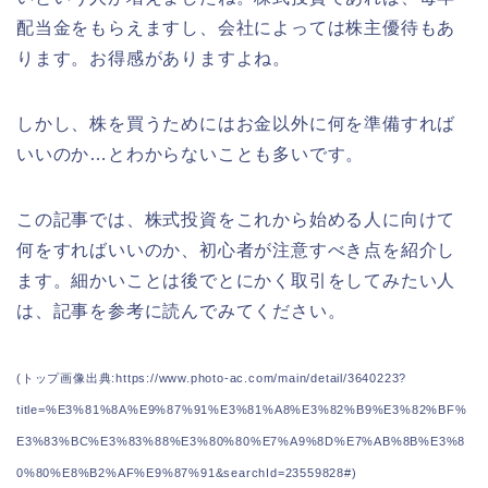
配当金をもらえますし、会社によっては株主優待もあ
ります。お得感がありますよね。
しかし、株を買うためにはお金以外に何を準備すれば
いいのか…とわからないことも多いです。
この記事では、株式投資をこれから始める人に向けて
何をすればいいのか、初心者が注意すべき点を紹介し
ます。細かいことは後でとにかく取引をしてみたい人
は、記事を参考に読んでみてください。
(トップ画像出典:https://www.photo-ac.com/main/detail/3640223?
title=%E3%81%8A%E9%87%91%E3%81%A8%E3%82%B9%E3%82%BF%
E3%83%BC%E3%83%88%E3%80%80%E7%A9%8D%E7%AB%8B%E3%8
0%80%E8%B2%AF%E9%87%91&searchId=23559828#)