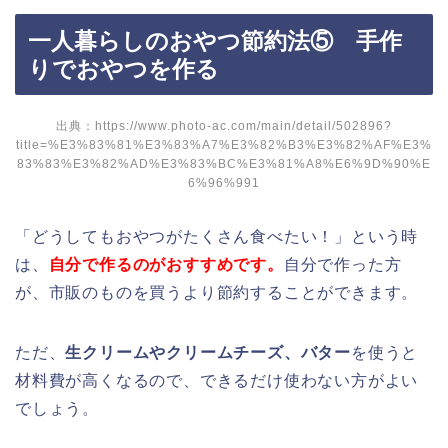
一人暮らしのおやつ節約法⑤ 手作
りでおやつを作る
出典：
https://www.photo-ac.com/main/detail/502896?
title=%E3%83%81%E3%83%A7%E3%82%B3%E3%82%AF%E3%
83%83%E3%82%AD%E3%83%BC%E3%81%A8%E6%9D%90%E
6%96%991
「どうしてもおやつがたくさん食べたい！」という時
は、
自分で作るのがおすすめです。
自分で作った方
が、市販のものを買うより節約することができます。
ただ、
生クリームやクリームチーズ、バター
を使うと
材料費が高くなるので、できるだけ使わない方がよい
でしょう。