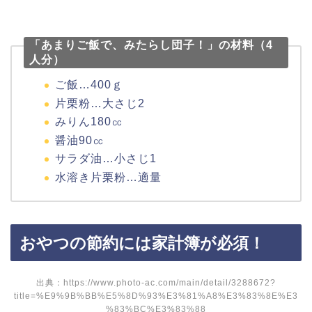
「あまりご飯で、みたらし団子！」の材料（4
人分）
ご飯…400ｇ
片栗粉…大さじ2
みりん180㏄
醤油90㏄
サラダ油…小さじ1
水溶き片栗粉…適量
おやつの節約には家計簿が必須！
出典：
https://www.photo-ac.com/main/detail/3288672?
title=%E9%9B%BB%E5%8D%93%E3%81%A8%E3%83%8E%E3
%83%BC%E3%83%88