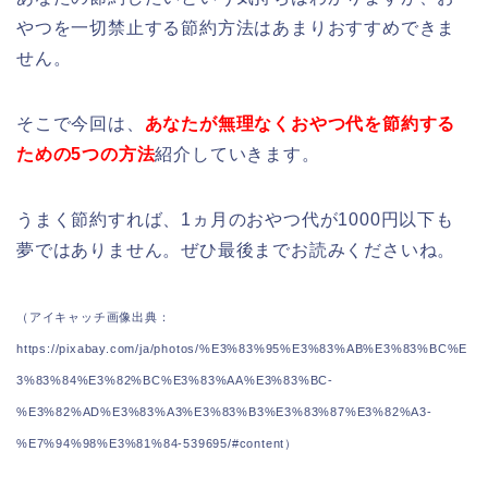
やつを一切禁止する節約方法はあまりおすすめできま
せん。
そこで今回は、
あなたが無理なくおやつ代を節約する
ための5つの方法
紹介していきます。
うまく節約すれば、1ヵ月のおやつ代が1000円以下も
夢ではありません。ぜひ最後までお読みくださいね。
（アイキャッチ画像出典：
https://pixabay.com/ja/photos/%E3%83%95%E3%83%AB%E3%83%BC%E
3%83%84%E3%82%BC%E3%83%AA%E3%83%BC-
%E3%82%AD%E3%83%A3%E3%83%B3%E3%83%87%E3%82%A3-
%E7%94%98%E3%81%84-539695/#content）