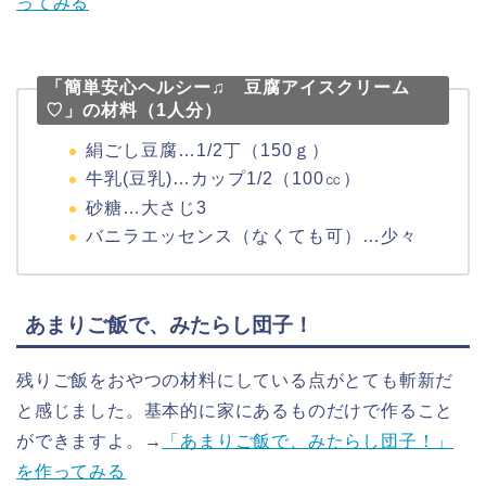
ってみる
「簡単安心ヘルシー♫ 豆腐アイスクリーム
♡」の材料（1人分）
絹ごし豆腐…1/2
丁（150ｇ）
牛乳(豆乳)…カップ1/2（100㏄）
砂糖…大さじ3
バニラエッセンス（なくても可）…少々
あまりご飯で、みたらし団子！
残りご飯をおやつの材料にしている点がとても斬新だ
と感じました。基本的に家にあるものだけで作ること
ができますよ。
→
「あまりご飯で、みたらし団子！」
を作ってみる