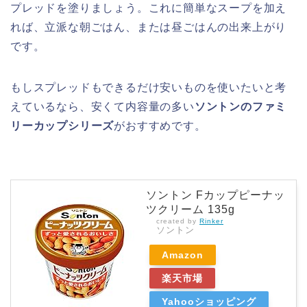
プレッドを塗りましょう。これに簡単なスープを加え
れば、立派な朝ごはん、または昼ごはんの出来上がり
です。
もしスプレッドもできるだけ安いものを使いたいと考
えているなら、安くて内容量の多い
ソントンのファミ
リーカップシリーズ
がおすすめです。
ソントン Fカップピーナッ
ツクリーム 135g
created by
Rinker
ソントン
Amazon
楽天市場
Yahooショッピング