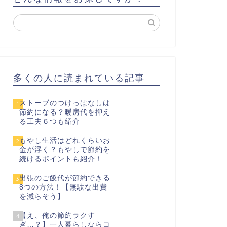
多くの人に読まれている記事
ストーブのつけっぱなしは
1
節約になる？暖房代を抑え
る工夫６つも紹介
もやし生活はどれくらいお
2
金が浮く？もやしで節約を
続けるポイントも紹介！
出張のご飯代が節約できる
3
8つの方法！【無駄な出費
を減らそう】
【え、俺の節約ラクす
4
ぎ…？】一人暮らしならコ