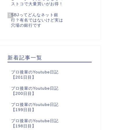
ストコで大量買いがお得！
SBJってどんなネット銀
5
行？有名ではないけど実は
穴場の銀行です
新着記事一覧
プロ後輩のYoutube日記
【201日目】
プロ後輩のYoutube日記
【200日目】
プロ後輩のYoutube日記
【199日目】
プロ後輩のYoutube日記
【198日目】