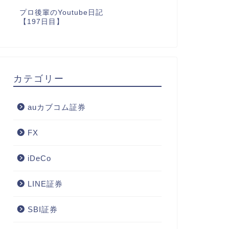
プロ後輩のYoutube日記
【197日目】
カテゴリー
auカブコム証券
FX
iDeCo
LINE証券
SBI証券