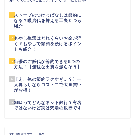
1
ストーブのつけっぱなしは節約に
なる？暖房代を抑える工夫６つも
紹介
2
もやし生活はどれくらいお金が浮
く？もやしで節約を続けるポイン
トも紹介！
3
出張のご飯代が節約できる8つの
方法！【無駄な出費を減らそう】
4
【え、俺の節約ラクすぎ…？】一
人暮らしならコストコで大量買い
がお得！
5
SBJってどんなネット銀行？有名
ではないけど実は穴場の銀行です