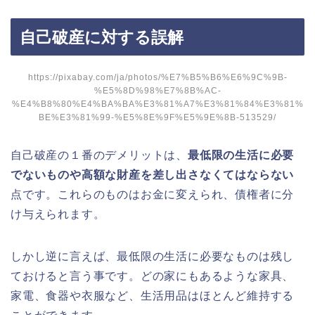
自己破産に対する誤解
https://pixabay.com/ja/photos/%E7%B5%B6%E6%9C%9B-
%E5%8D%98%E7%8B%AC-
%E4%B8%80%E4%BA%BA%E3%81%A7%E3%81%84%E3%81%
BE%E3%81%99-%E5%8E%9F%E5%9E%8B-513529/
自己破産の１番のデメリットは、
最低限の生活に必要
でないものや高額な財産を差し出さなくてはならない
点です。これらのものはお金に変えられ、債権者に分
け与えられます。
しかし逆に言えば、最低限の生活に必要なものは残し
ておけると言う事です。どの家にもあるような家具、
家電、食器や衣服など、生活用品はほとんど維持する