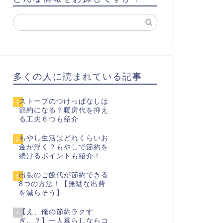
多くの人に読まれている記事
ストーブのつけっぱなしは
1
節約になる？暖房代を抑え
る工夫６つも紹介
もやし生活はどれくらいお
2
金が浮く？もやしで節約を
続けるポイントも紹介！
出張のご飯代が節約できる
3
8つの方法！【無駄な出費
を減らそう】
【え、俺の節約ラクす
4
ぎ…？】一人暮らしならコ