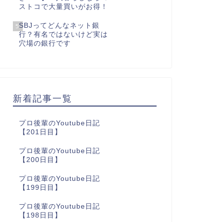
ストコで大量買いがお得！
SBJってどんなネット銀
5
行？有名ではないけど実は
穴場の銀行です
新着記事一覧
プロ後輩のYoutube日記
【201日目】
プロ後輩のYoutube日記
【200日目】
プロ後輩のYoutube日記
【199日目】
プロ後輩のYoutube日記
【198日目】