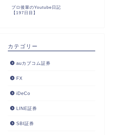
プロ後輩のYoutube日記
【197日目】
カテゴリー
auカブコム証券
FX
iDeCo
LINE証券
SBI証券